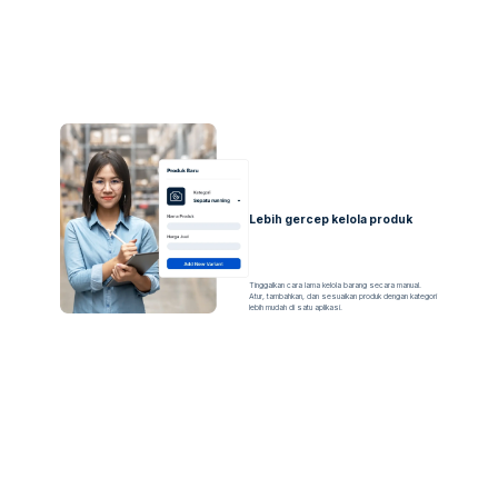
Lebih gercep kelola produk
Tinggalkan cara lama kelola barang secara manual.
Atur, tambahkan, dan sesuaikan produk dengan kategori
lebih mudah di satu aplikasi.