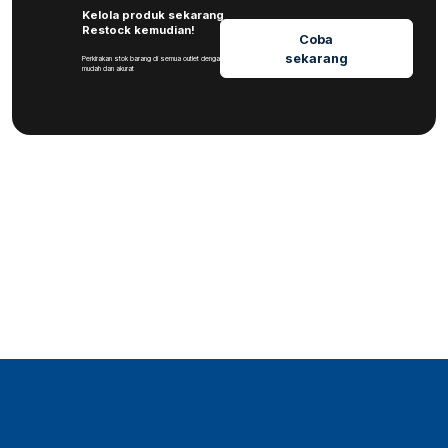
Kelola produk sekarang
Restock kemudian!
Coba
sekarang
Perkirakan stok barang di semua outlet dengan
mudah dan akurat