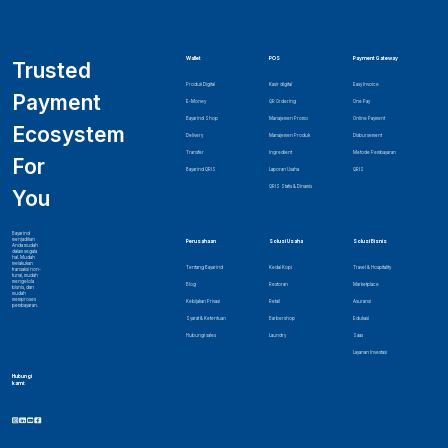
Wallet
POS
Payment Gateway
Trusted
Produk Digital
Kasir digital
Easy Invoice
Payment
E-Money
QR Ordering
One Pay
Bayarind Shop
Manajemen Promo
Online Payment
Ecosystem
Delivery
Manajemen Produk
Disbursement
Transfer
Ingredient
Metode Pembayaran
For
Bayarind QRIS
Laporan Usaha
QRIS
QRIS Statis & Dinamis
You
Bayarind
menjadikan
Perusahaan
Solusi Usaha
Solusi Bisnis
Anda mudah
dalam segala
hal. Mudah
melakukan
Tentang Bayarind
Kedai Kopi
Travel & Hospitality
transaksi non-
tunai, mudah
mengelola
Blog
Restoran
Marketplace
bisnis, dan
mudah
memproses
Kebijakan Privasi
Retail
Asuransi
pembayaran.
Syarat & Ketentuan
Barbershop
Edukasi
Hubungi sales
Laundry
Saas
Layanan Investasi
Hubungi
kami: