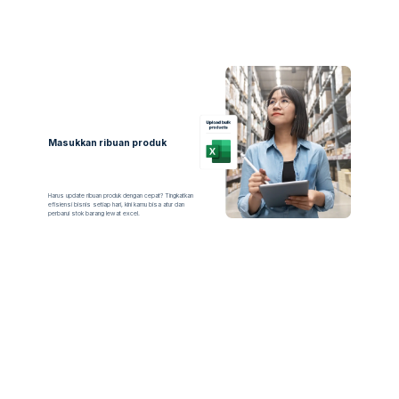
Masukkan ribuan produk
Harus update ribuan produk dengan cepat? Tingkatkan
efisiensi bisnis setiap hari, kini kamu bisa atur dan
perbarui stok barang lewat excel.