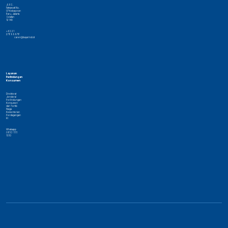
Jl. RS.
Fatmawati No.
07 Kebayoran
Baru, Jakarta
Selatan
12140
+62 21
27899978
caren@bayarind.id
Layanan
Perlindungan
Konsumen
Direktorat
Jenderal
Perlindungan
Konsumen
dan Tertib
Niaga
Kementerian
Perdagangan
RI
Whatsapp
0853 1111
1010