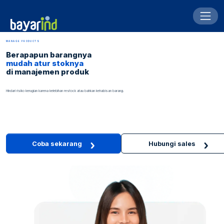
MANAGE PRODUCTS
Berapapun barangnya
mudah atur stoknya
di manajemen produk
Hindari risiko kerugian karena kelebihan restock atau bahkan kehabisan barang.
Coba sekarang
Hubungi sales