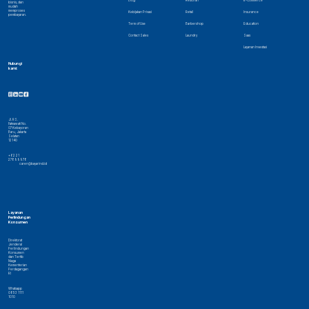
Blog
Restoran
E-Commerce
bisnis, dan
mudah
memproses
Kebijakan Privasi
Retail
Insurance
pembayaran.
Term of Use
Barbershop
Education
Contact Sales
Laundry
Saas
Layanan Investasi
Hubungi
kami:
Jl. RS.
Fatmawati No.
07 Kebayoran
Baru, Jakarta
Selatan
12140
+62 21
27899978
caren@bayarind.id
Layanan
Perlindungan
Konsumen
Direktorat
Jenderal
Perlindungan
Konsumen
dan Tertib
Niaga
Kementerian
Perdagangan
RI
Whatsapp
0853 1111
1010