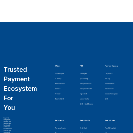
Wallet
POS
Payment Gateway
Trusted
Produk Digital
Kasir digital
Easy Invoice
Payment
E-Money
QR Ordering
One Pay
Bayarind Shop
Manajemen Promo
Online Payment
Ecosystem
Delivery
Manajemen Produk
Disbursement
Transfer
Ingredient
Metode Pembayaran
For
Bayarind QRIS
Laporan Usaha
QRIS
QRIS Statis & Dinamis
You
Bayarind
menjadikan
Perusahaan
Solusi Usaha
Solusi Bisnis
Anda mudah
dalam segala
hal. Mudah
melakukan
Tentang Bayarind
Kedai Kopi
Travel & Hospitality
transaksi non-
tunai, mudah
mengelola