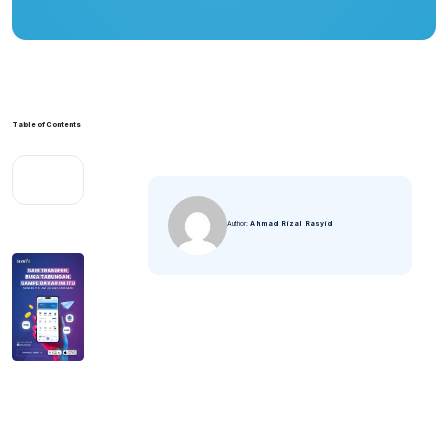
Table of Contents
Author:
Ahmad Rizal Rasyid