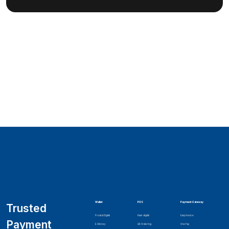
Wallet
POS
Payment Gateway
Trusted
Produk Digital
Kasir digital
Easy Invoice
Payment
E-Money
QR Ordering
One Pay