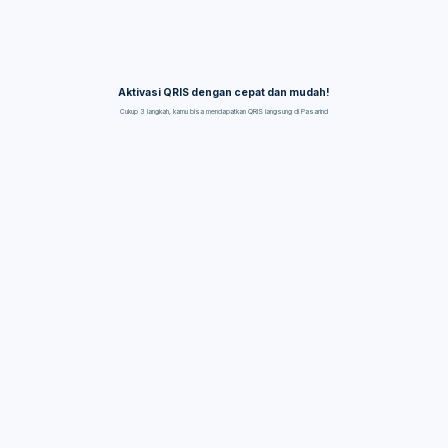
Aktivasi QRIS dengan cepat dan mudah!
Cukup 3 langkah, kamu bisa mendapatkan QRIS langsung di Pasarind