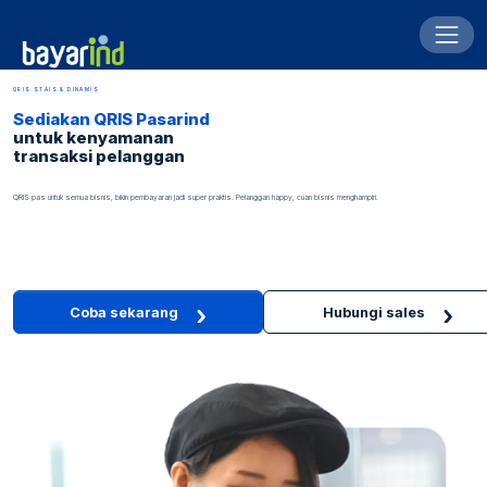
QRIS STAIS & DINAMIS
Sediakan QRIS Pasarind
untuk kenyamanan
transaksi pelanggan
QRIS pas untuk semua bisnis, bikin pembayaran jadi super praktis. Pelanggan
happy
, cuan bisnis menghampiri.
Coba sekarang
Hubungi sales