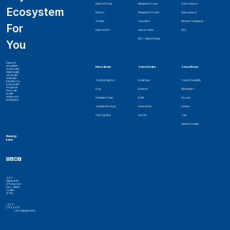
Bayarind Shop
Manajemen Promo
Online Payment
Ecosystem
Delivery
Manajemen Produk
Disbursement
Transfer
Ingredient
Metode Pembayaran
For
Bayarind QRIS
Laporan Usaha
QRIS
QRIS Statis & Dinamis
You
Bayarind
menjadikan
Perusahaan
Solusi Usaha
Solusi Bisnis
Anda mudah
dalam segala
hal. Mudah
melakukan
Tentang Bayarind
Kedai Kopi
Travel & Hospitality
transaksi non-
tunai, mudah
mengelola
Blog
Restoran
Marketplace
bisnis, dan
mudah
memproses
Kebijakan Privasi
Retail
Asuransi
pembayaran.
Syarat & Ketentuan
Barbershop
Edukasi
Hubungi sales
Laundry
Saas
Layanan Investasi
Hubungi
kami:
Jl. RS.
Fatmawati No.
07 Kebayoran
Baru, Jakarta
Selatan
12140
+62 21
27899978
caren@bayarind.id