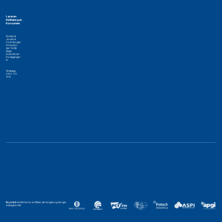
Layanan
Perlindungan
Konsumen
Direktorat
Jenderal
Perlindungan
Konsumen
dan Tertib
Niaga
Kementerian
Perdagangan
RI
Whatsapp
0853 1111
1010
Bayarind
memiliki lisensi, sertifikasi, dan tergabung dengan
lembaga terkait