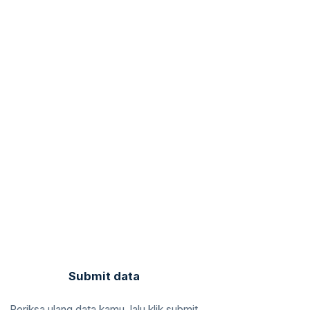
Submit data
Periksa ulang data kamu, lalu klik submit