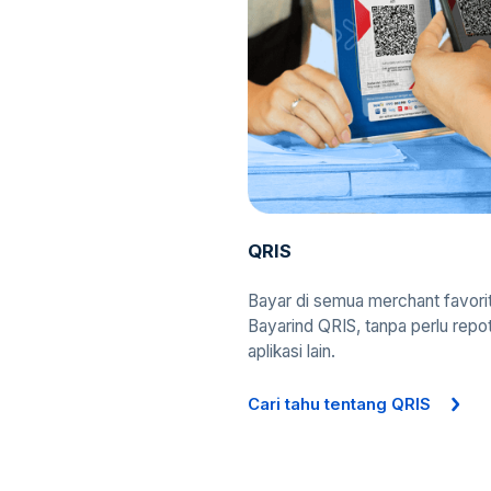
QRIS
Bayar di semua merchant favori
Bayarind QRIS, tanpa perlu repo
aplikasi lain.
Cari tahu tentang QRIS