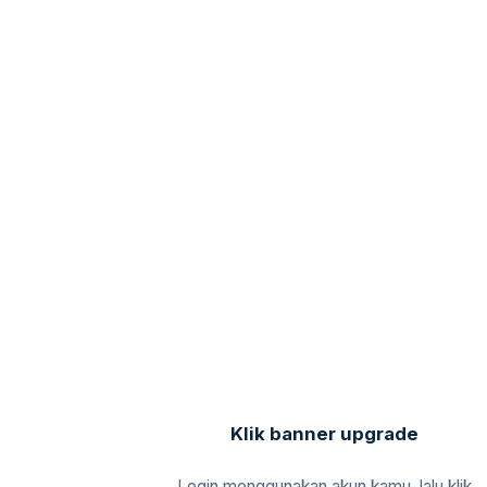
Klik banner upgrade
Login menggunakan akun kamu, lalu klik