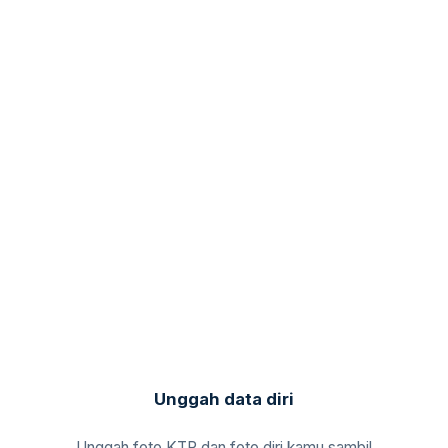
Unggah data diri
Unggah foto KTP dan foto diri kamu sambil