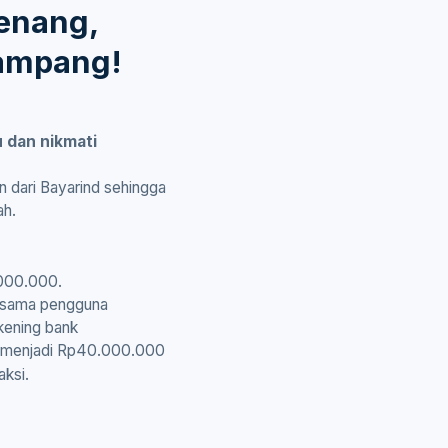
senang,
ampang!
 dan nikmati
n dari Bayarind sehingga
ah.
.000.000.
sesama pengguna
kening bank
lan menjadi Rp40.000.000
aksi.