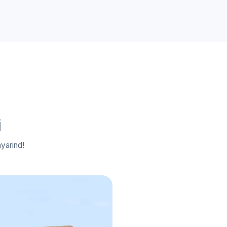
i
yarind!