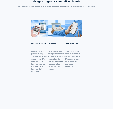
dengan upgrade komunikasi bisnis
Manfaatkan 3 layanan berikut untuk tingkatkan penjualan, pemasaran, dan cara menerima pembayaran.
Bisa bayar via scan QR
Lebih hemat
Tak perlu cetak menu
Berikan customer
Bantu karyawanmu
Hemat biaya cetak
pelayanan yang
bekerja lebih cepat di
menu untuk keperluan
secepat kilat. Hanya
saat orderan sedang
lainnya. Lewat scan
dengan scan QR,
membludak. Kini,
QR, customer bisa
customer bisa
pesanan pelanggan
memilih menu atau
langsung order dan
nggak perlu lagi
layanan dari
bayar pesanan
dicatat secara
handphone.
langsung dari
manual.
handphone.