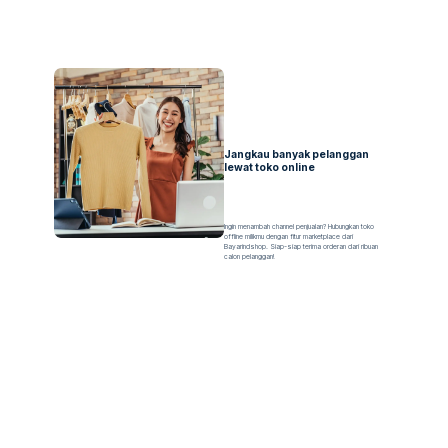
Jangkau banyak pelanggan
lewat toko online
Ingin menambah channel penjualan? Hubungkan toko
offline milikmu dengan fitur marketplace dari
Bayarindshop. Siap-siap terima orderan dari ribuan
calon pelanggan!