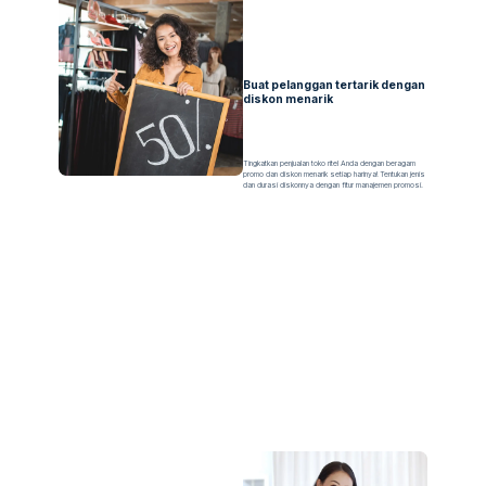
Buat pelanggan tertarik dengan
diskon menarik
Tingkatkan penjualan toko ritel Anda dengan beragam
promo dan diskon menarik setiap harinya! Tentukan jenis
dan durasi diskonnya dengan fitur manajemen promosi.