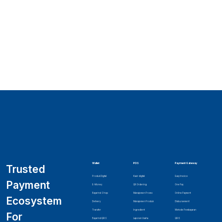
Wallet
POS
Payment Gateway
Trusted
Produk Digital
Kasir digital
Easy Invoice
Payment
E-Money
QR Ordering
One Pay
Bayarind Shop
Manajemen Promo
Online Payment
Ecosystem
Delivery
Manajemen Produk
Disbursement
Transfer
Ingredient
Metode Pembayaran
For
Bayarind QRIS
Laporan Usaha
QRIS