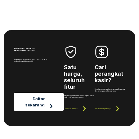
Jaga loyalitas pelanggan
dengan aplikasi kasir cafe
Selayaknya segelas kopi, pelayanan cafe harus
memberikan adiksi tersendiri.
Satu
Cari
harga,
perangkat
seluruh
kasir?
fitur
Dapatkan perangkat kasir yang paling sesuai
dan terjangkau untuk usahamu.
Biaya langganan Pasarind transparan dan
Daftar
nggak ada fitur yang dikunci.
sekarang
Explore payments
Pelajari selengkapnya