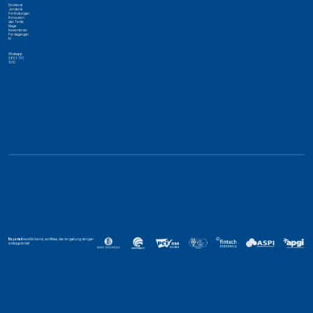
Direktorat
Jenderal
Perlindungan
Konsumen
dan Tertib
Niaga
Kementerian
Perdagangan
RI
Whatsapp
0853 1111
1010
Bayarind
memiliki lisensi, sertifikasi, dan tergabung dengan
lembaga terkait