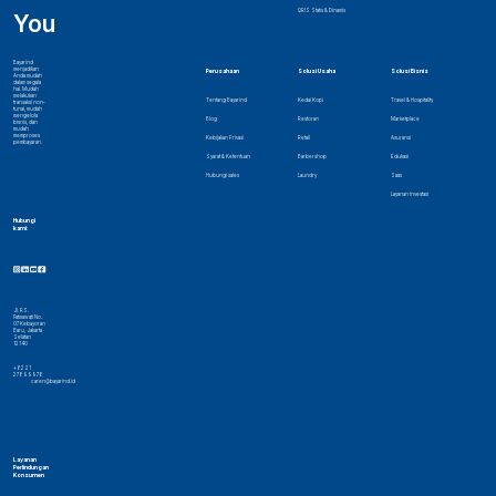
QRIS Statis & Dinamis
You
Bayarind
menjadikan
Perusahaan
Solusi Usaha
Solusi Bisnis
Anda mudah
dalam segala
hal. Mudah
melakukan
Tentang Bayarind
Kedai Kopi
Travel & Hospitality
transaksi non-
tunai, mudah
mengelola
Blog
Restoran
Marketplace
bisnis, dan
mudah
memproses
Kebijakan Privasi
Retail
Asuransi
pembayaran.
Syarat & Ketentuan
Barbershop
Edukasi
Hubungi sales
Laundry
Saas
Layanan Investasi
Hubungi
kami:
Jl. RS.
Fatmawati No.
07 Kebayoran
Baru, Jakarta
Selatan
12140
+62 21
27899978
caren@bayarind.id
Layanan
Perlindungan
Konsumen