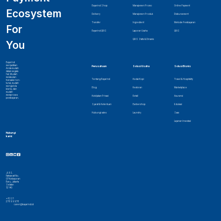
Bayarind Shop
Manajemen Promo
Online Payment
Ecosystem
Delivery
Manajemen Produk
Disbursement
Transfer
Ingredient
Metode Pembayaran
For
Bayarind QRIS
Laporan Usaha
QRIS
QRIS Statis & Dinamis
You
Bayarind
menjadikan
Perusahaan
Solusi Usaha
Solusi Bisnis
Anda mudah
dalam segala
hal. Mudah
melakukan
Tentang Bayarind
Kedai Kopi
Travel & Hospitality
transaksi non-
tunai, mudah
mengelola
Blog
Restoran
Marketplace
bisnis, dan
mudah
memproses
Kebijakan Privasi
Retail
Asuransi
pembayaran.
Syarat & Ketentuan
Barbershop
Edukasi
Hubungi sales
Laundry
Saas
Layanan Investasi
Hubungi
kami:
Jl. RS.
Fatmawati No.
07 Kebayoran
Baru, Jakarta
Selatan
12140
+62 21
27899978
caren@bayarind.id