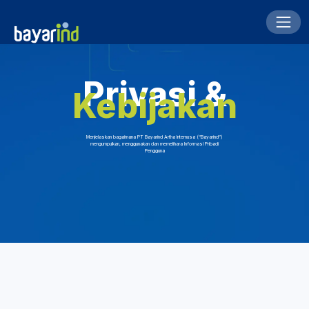
Privasi &
Kebijakan
Menjelaskan bagaimana PT Bayarind Artha Internusa (“Bayarind”)
mengumpulkan, menggunakan dan memelihara Informasi Pribadi
Pengguna