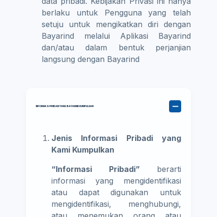
data pribadi. Kebijakan Privasi ini hanya
berlaku untuk Pengguna yang telah
setuju untuk mengikatkan diri dengan
Bayarind melalui Aplikasi Bayarind
dan/atau dalam bentuk perjanjian
langsung dengan Bayarind
INFORMASI PRIBADI YANG BAYARIND KUMPULKAN
Jenis Informasi Pribadi yang
Kami Kumpulkan
“Informasi Pribadi”
berarti
informasi yang mengidentifikasi
atau dapat digunakan untuk
mengidentifikasi, menghubungi,
atau menemukan orang atau