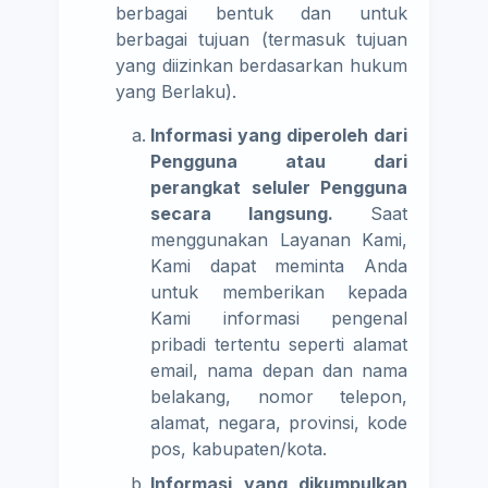
berbagai bentuk dan untuk
berbagai tujuan (termasuk tujuan
yang diizinkan berdasarkan hukum
yang Berlaku).
Informasi yang diperoleh dari
Pengguna atau dari
perangkat seluler Pengguna
secara langsung.
Saat
menggunakan Layanan Kami,
Kami dapat meminta Anda
untuk memberikan kepada
Kami informasi pengenal
pribadi tertentu seperti alamat
email, nama depan dan nama
belakang, nomor telepon,
alamat, negara, provinsi, kode
pos, kabupaten/kota.
Informasi yang dikumpulkan