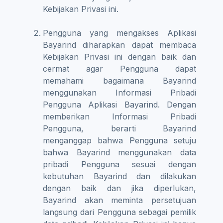
Kebijakan Privasi ini.
Pengguna yang mengakses Aplikasi
Bayarind diharapkan dapat membaca
Kebijakan Privasi ini dengan baik dan
cermat agar Pengguna dapat
memahami bagaimana Bayarind
menggunakan Informasi Pribadi
Pengguna Aplikasi Bayarind. Dengan
memberikan Informasi Pribadi
Pengguna, berarti Bayarind
menganggap bahwa Pengguna setuju
bahwa Bayarind menggunakan data
pribadi Pengguna sesuai dengan
kebutuhan Bayarind dan dilakukan
dengan baik dan jika diperlukan,
Bayarind akan meminta persetujuan
langsung dari Pengguna sebagai pemilik