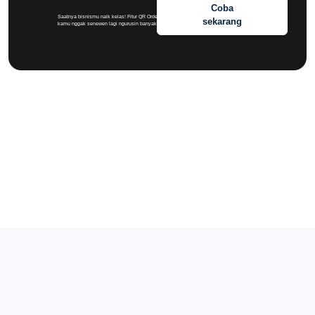
Coba
Saatnya bisnismu naik kelas! Fitur QR Ordering bikin
sekarang
kamu nggak senewen lagi ngurusin banyak pesanan.