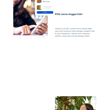
Pilih menu tinggal klik!
Setelah scan QR, customer bisa melihat daftar
menu dan memesan hanya dengan mengklik item
di layar handphone. Orderan akan langsung
diterima, tanpa harus dicatat dengan kertas.