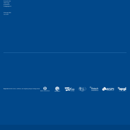
Konsumen dan
Tertib Niaga
Kementerian
Perdagangan RI
Whatsapp 0853
1111 1010
Bayarind
memiliki lisensi, sertifikasi, dan tergabung dengan lembaga terkait