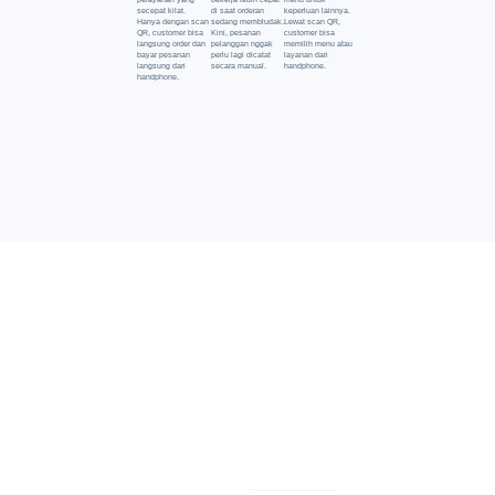
secepat kilat.
di saat orderan
keperluan lainnya.
Hanya dengan scan
sedang membludak.
Lewat scan QR,
QR, customer bisa
Kini, pesanan
customer bisa
langsung order dan
pelanggan nggak
memilih menu atau
bayar pesanan
perlu lagi dicatat
layanan dari
langsung dari
secara manual.
handphone.
handphone.