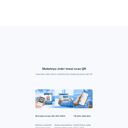
Mudahnya order lewat scan QR
Cara baru order menu! customer bisa langsung pesan dari HP
Bisa bayar via scan QR
Lebih efisien
Tak perlu cetak menu
Berikan customer
Bantu karyawanmu
Hemat biaya cetak
pelayanan yang
bekerja lebih cepat
menu untuk