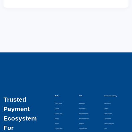
Wallet
POS
Payment Gateway
Trusted
Produk Digital
Kasir digital
Easy Invoice
Payment
E-Money
QR Ordering
One Pay
Bayarind Shop
Manajemen Promo
Online Payment
Ecosystem
Delivery
Manajemen Produk
Disbursement
Transfer
Ingredient
Metode Pembayaran
For
Bayarind QRIS
Laporan Usaha
QRIS