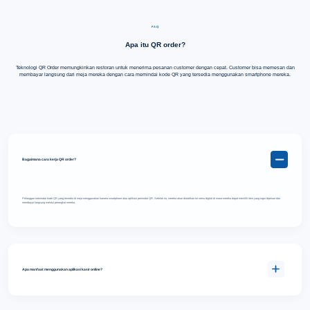
FAQ
Apa itu QR order?
Teknologi QR Order memungkinkan restoran untuk menerima pesanan customer dengan cepat. Customer bisa memesan dan
membayar langsung dari meja mereka dengan cara memindai kode QR yang tersedia menggunakan smartphone mereka.
Bagaimana cara kerja QR order?
Pelanggan memindai kode QR yang tersedia di meja menggunakan kamera smartphone atau aplikasi pemindai QR. Setelah itu, mereka akan diarahkan ke menu digital di mana mereka dapat memilih item yang ingin dipesan dan
membayar langsung melalui perangkat mereka.
Apa manfaat menggunakan aplikasi kasir online?