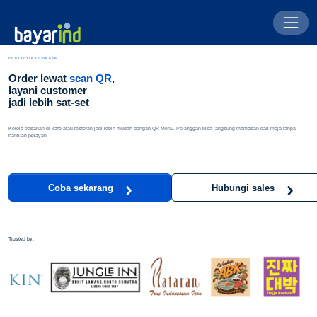
CONTACTLESS ORDER
Order lewat
scan QR
,
layani customer
jadi lebih sat-set
Kelola pesanan di kafe atau restoran jadi lebih mudah dengan QR Menu. Pelanggan bisa langsung memesan dari meja tanpa
bantuan pelayan.
Coba sekarang
Hubungi sales
Trusted by: