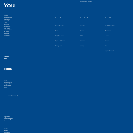
QRIS Statis & Dinamis
You
Bayarind
menjadikan Anda
Perusahaan
Solusi Usaha
Solusi Bisnis
mudah dalam
segala hal.
Mudah
melakukan
Tentang Bayarind
Kedai Kopi
Travel & Hospitality
transaksi non-
tunai, mudah
mengelola bisnis,
Blog
Restoran
Marketplace
dan mudah
memproses
pembayaran.
Kebijakan Privasi
Retail
Asuransi
Syarat & Ketentuan
Barbershop
Edukasi
Hubungi sales
Laundry
Saas
Layanan Investasi
Hubungi
kami:
Jl. RS.
Fatmawati No. 07
Kebayoran Baru,
Jakarta Selatan
12140
+62 21 27899978
caren@bayarind.id
Layanan
Perlindungan
Konsumen
Direktorat
Jenderal
Perlindungan