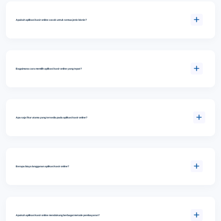
Apakah aplikasi kasir online cocok untuk semua jenis bisnis?
Bagaimana cara memilih aplikasi kasir online yang tepat?
Apa saja fitur utama yang tersedia pada aplikasi kasir online?
Berapa biaya langganan aplikasi kasir online?
Apakah aplikasi kasir online mendukung berbagai metode pembayaran?