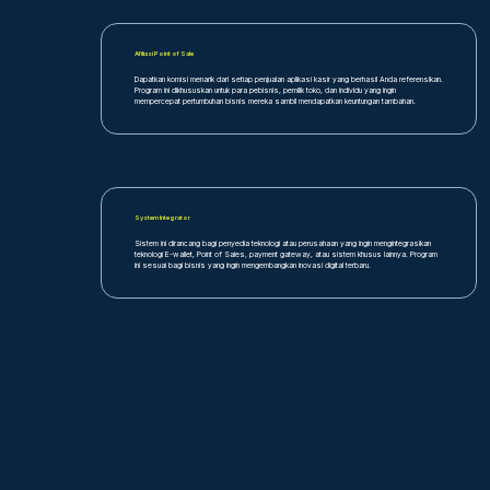
Afiliasi Point of Sale
Dapatkan komisi menarik dari setiap penjualan aplikasi kasir yang berhasil Anda referensikan.
Program ini dikhususkan untuk para pebisnis, pemilik toko, dan individu yang ingin
mempercepat pertumbuhan bisnis mereka sambil mendapatkan keuntungan tambahan.
System Integrator
Sistem ini dirancang bagi penyedia teknologi atau perusahaan yang ingin mengintegrasikan
teknologi E-wallet, Point of Sales, payment gateway, atau sistem khusus lainnya. Program
ini sesuai bagi bisnis yang ingin mengembangkan inovasi digital terbaru.