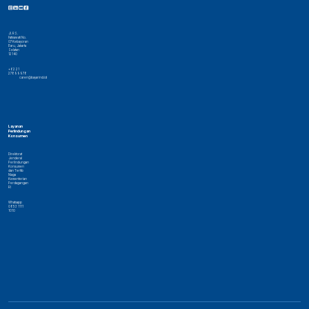
Jl. RS.
Fatmawati No.
07 Kebayoran
Baru, Jakarta
Selatan
12140
+62 21
27899978
caren@bayarind.id
Layanan
Perlindungan
Konsumen
Direktorat
Jenderal
Perlindungan
Konsumen
dan Tertib
Niaga
Kementerian
Perdagangan
RI
Whatsapp
0853 1111
1010