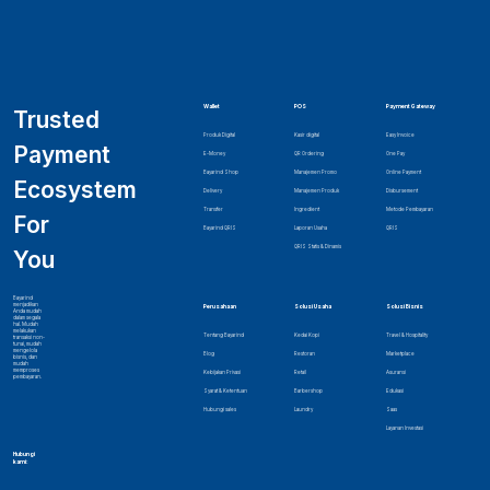
Wallet
POS
Payment Gateway
Trusted
Produk Digital
Kasir digital
Easy Invoice
Payment
E-Money
QR Ordering
One Pay
Bayarind Shop
Manajemen Promo
Online Payment
Ecosystem
Delivery
Manajemen Produk
Disbursement
Transfer
Ingredient
Metode Pembayaran
For
Bayarind QRIS
Laporan Usaha
QRIS
QRIS Statis & Dinamis
You
Bayarind
menjadikan
Perusahaan
Solusi Usaha
Solusi Bisnis
Anda mudah
dalam segala
hal. Mudah
melakukan
Tentang Bayarind
Kedai Kopi
Travel & Hospitality
transaksi non-
tunai, mudah
mengelola
Blog
Restoran
Marketplace
bisnis, dan
mudah
memproses
Kebijakan Privasi
Retail
Asuransi
pembayaran.
Syarat & Ketentuan
Barbershop
Edukasi
Hubungi sales
Laundry
Saas
Layanan Investasi
Hubungi
kami: