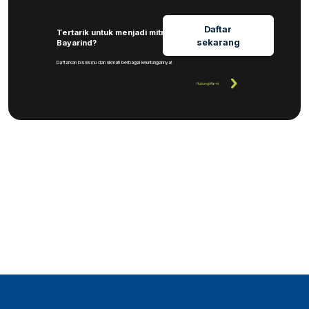
Daftar
Tertarik untuk menjadi mitra
sekarang
Bayarind?
Daftarkan bisnismu dan nikmati berbagai keuntungannya!
Hubungi Kami