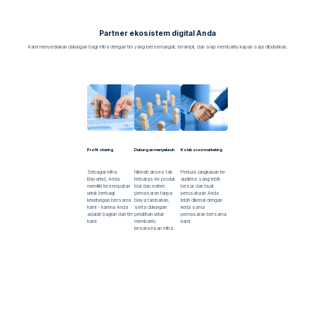
Partner ekosistem digital Anda
Kami menyediakan dukungan bagi mitra dengan tim yang bersemangat, terampil, dan siap membantu kapan saja dibutuhkan.
Profit sharing
Dukungan menyeluruh
Kolaborasi marketing
Sebagai mitra
Nikmati akses tak
Perluas jangkauan ke
Bayarind, Anda
terbatas ke produk
audiens yang lebih
memiliki kesempatan
trial dan materi
besar dan buat
untuk berbagi
pemasaran tanpa
perusahaan Anda
keuntungan bersama
biaya tambahan,
lebih dikenal dengan
kami - karena Anda
serta dukungan
kerja sama
adalah bagian dari tim
pelatihan untuk
pemasaran bersama
kami.
membantu
kami.
kesuksesan mitra.