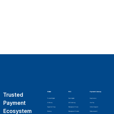
Wallet
POS
Payment Gateway
Trusted
Produk Digital
Kasir digital
Easy Invoice
Payment
E-Money
QR Ordering
One Pay
Bayarind Shop
Manajemen Promo
Online Payment
Ecosystem
Delivery
Manajemen Produk
Disbursement