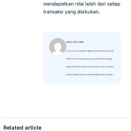
mendapatkan nilai lebih dari setiap
transaksi yang dilakukan.
Author:
Dio Luwi
Dio Luwi is a seasoned expert in digital payment solutions, specializing
in fintech innovation, payment processing, and financial technology
strategy. With extensive experience in the industry, he has contributed
to the development of secure and efficient digital payment ecosystems.
Related article