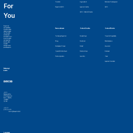
Transfer
Ingredient
Metode Pembayaran
For
Bayarind QRIS
Laporan Usaha
QRIS
QRIS Statis & Dinamis
You
Bayarind
menjadikan
Perusahaan
Solusi Usaha
Solusi Bisnis
Anda mudah
dalam segala
hal. Mudah
melakukan
Tentang Bayarind
Kedai Kopi
Travel & Hospitality
transaksi non-
tunai, mudah
mengelola
Blog
Restoran
Marketplace
bisnis, dan
mudah
memproses
Kebijakan Privasi
Retail
Asuransi
pembayaran.
Syarat & Ketentuan
Barbershop
Edukasi
Hubungi sales
Laundry
Saas
Layanan Investasi
Hubungi
kami:
Jl. RS.
Fatmawati No.
07 Kebayoran
Baru, Jakarta
Selatan
12140
+62 21
27899978
caren@bayarind.id
Layanan