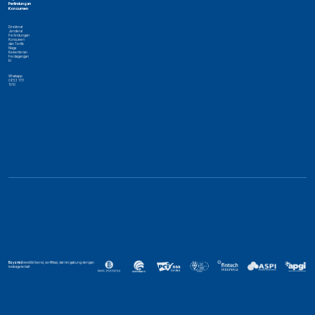
Perlindungan
Konsumen
Direktorat
Jenderal
Perlindungan
Konsumen
dan Tertib
Niaga
Kementerian
Perdagangan
RI
Whatsapp
0853 1111
1010
Bayarind
memiliki lisensi, sertifikasi, dan tergabung dengan
lembaga terkait