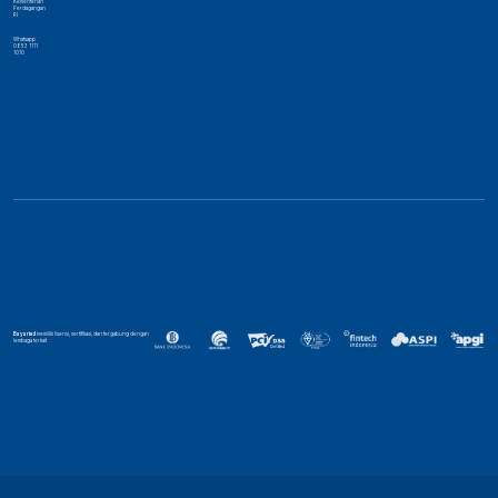
Kementerian
Perdagangan
RI
Whatsapp
0853 1111
1010
Bayarind
memiliki lisensi, sertifikasi, dan tergabung dengan
lembaga terkait