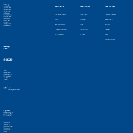
Bayarind
menjadikan
Perusahaan
Solusi Usaha
Solusi Bisnis
Anda mudah
dalam segala
hal. Mudah
melakukan
Tentang Bayarind
Kedai Kopi
Travel & Hospitality
transaksi non-
tunai, mudah
mengelola
Blog
Restoran
Marketplace
bisnis, dan
mudah
memproses
Kebijakan Privasi
Retail
Asuransi
pembayaran.
Syarat & Ketentuan
Barbershop
Edukasi
Hubungi sales
Laundry
Saas
Layanan Investasi
Hubungi
kami:
Jl. RS.
Fatmawati No.
07 Kebayoran
Baru, Jakarta
Selatan
12140
+62 21
27899978
caren@bayarind.id
Layanan
Perlindungan
Konsumen
Direktorat
Jenderal
Perlindungan
Konsumen
dan Tertib
Niaga