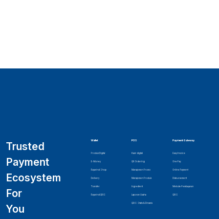
Wallet
POS
Payment Gateway
Trusted
Produk Digital
Kasir digital
Easy Invoice
Payment
E-Money
QR Ordering
One Pay
Bayarind Shop
Manajemen Promo
Online Payment
Ecosystem
Delivery
Manajemen Produk
Disbursement
Transfer
Ingredient
Metode Pembayaran
For
Bayarind QRIS
Laporan Usaha
QRIS
QRIS Statis & Dinamis
You