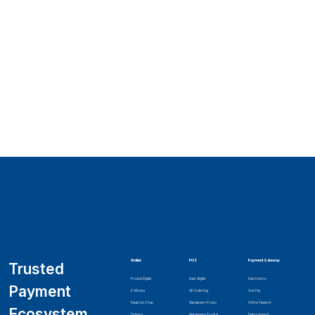
Wallet
POS
Payment Gateway
Trusted
Produk Digital
Kasir digital
Easy Invoice
Payment
E-Money
QR Ordering
One Pay
Bayarind Shop
Manajemen Promo
Online Payment
Ecosystem
Delivery
Manajemen Produk
Disbursement