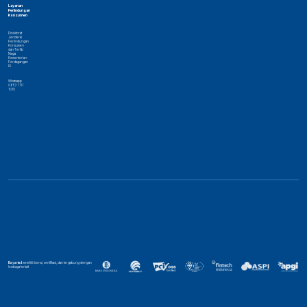
Layanan
Perlindungan
Konsumen
Direktorat
Jenderal
Perlindungan
Konsumen
dan Tertib
Niaga
Kementerian
Perdagangan
RI
Whatsapp
0853 1111
1010
Bayarind
memiliki lisensi, sertifikasi, dan tergabung dengan
lembaga terkait