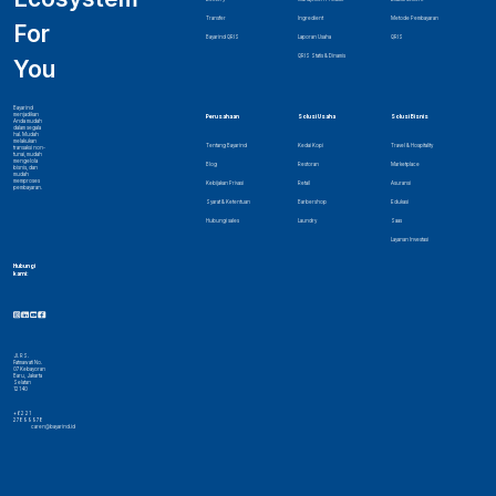
Transfer
Ingredient
Metode Pembayaran
For
Bayarind QRIS
Laporan Usaha
QRIS
QRIS Statis & Dinamis
You
Bayarind
menjadikan
Perusahaan
Solusi Usaha
Solusi Bisnis
Anda mudah
dalam segala
hal. Mudah
melakukan
Tentang Bayarind
Kedai Kopi
Travel & Hospitality
transaksi non-
tunai, mudah
mengelola
Blog
Restoran
Marketplace
bisnis, dan
mudah
memproses
Kebijakan Privasi
Retail
Asuransi
pembayaran.
Syarat & Ketentuan
Barbershop
Edukasi
Hubungi sales
Laundry
Saas
Layanan Investasi
Hubungi
kami:
Jl. RS.
Fatmawati No.
07 Kebayoran
Baru, Jakarta
Selatan
12140
+62 21
27899978
caren@bayarind.id