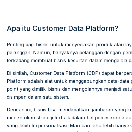
Apa itu Customer Data Platform?
Penting bagi bisnis untuk menyediakan produk atau la
pelanggan. Namun, banyaknya pelanggan dengan peril
terkadang membuat bisnis kesulitan dalam mengelola 
Di sinilah, Customer Data Platform (CDP) dapat berpe
Platform adalah alat untuk menggabungkan data-data 
point
yang dimiliki bisnis dan mengolahnya menjadi satu
disimpan dalam satu sistem.
Dengan ini, bisnis bisa mendapatkan gambaran yang 
menentukan strategi terbaik dalam hal pemasaran at
yang lebih terpersonalisasi. Mari cari tahu lebih banya