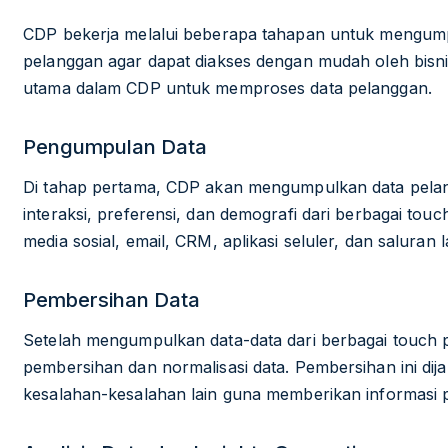
CDP bekerja melalui beberapa tahapan untuk mengump
pelanggan agar dapat diakses dengan mudah oleh bisni
utama dalam CDP untuk memproses data pelanggan.
Pengumpulan Data
Di tahap pertama, CDP akan mengumpulkan data pelang
interaksi, preferensi, dan demografi dari berbagai
touch
media sosial, email, CRM, aplikasi seluler, dan saluran la
Pembersihan Data
Setelah mengumpulkan data-data dari berbagai
touch 
pembersihan dan normalisasi data. Pembersihan ini dija
kesalahan-kesalahan lain guna memberikan informasi 