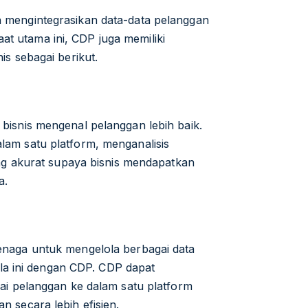
mengintegrasikan data-data pelanggan
aat utama ini, CDP juga memiliki
s sebagai berikut.
isnis mengenal pelanggan lebih baik.
am satu platform, menganalisis
ng akurat supaya bisnis mendapatkan
da.
naga untuk mengelola berbagai data
ala ini dengan CDP. CDP dapat
ai pelanggan ke dalam satu platform
 secara lebih efisien.