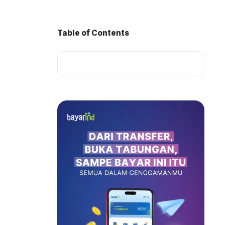
Table of Contents