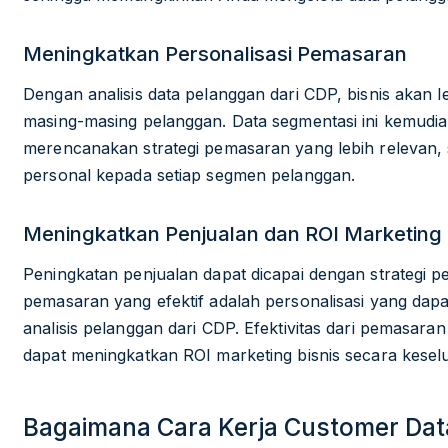
Meningkatkan Personalisasi Pemasaran
Dengan analisis data pelanggan dari CDP, bisnis aka
masing-masing pelanggan. Data segmentasi ini kemudi
merencanakan strategi pemasaran yang lebih relevan,
personal kepada setiap segmen pelanggan.
Meningkatkan Penjualan dan ROI Marketing
Peningkatan penjualan dapat dicapai dengan strategi p
pemasaran yang efektif adalah personalisasi yang dapa
analisis pelanggan dari CDP. Efektivitas dari pemasaran
dapat meningkatkan ROI marketing bisnis secara kesel
Bagaimana Cara Kerja Customer Dat