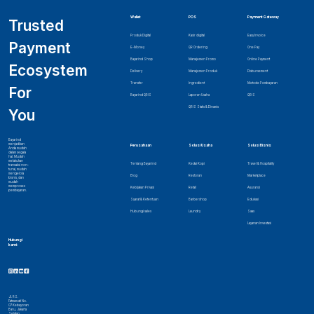
Wallet
POS
Payment Gateway
Trusted
Produk Digital
Kasir digital
Easy Invoice
Payment
E-Money
QR Ordering
One Pay
Bayarind Shop
Manajemen Promo
Online Payment
Ecosystem
Delivery
Manajemen Produk
Disbursement
Transfer
Ingredient
Metode Pembayaran
For
Bayarind QRIS
Laporan Usaha
QRIS
QRIS Statis & Dinamis
You
Bayarind
menjadikan
Perusahaan
Solusi Usaha
Solusi Bisnis
Anda mudah
dalam segala
hal. Mudah
melakukan
Tentang Bayarind
Kedai Kopi
Travel & Hospitality
transaksi non-
tunai, mudah
mengelola
Blog
Restoran
Marketplace
bisnis, dan
mudah
memproses
Kebijakan Privasi
Retail
Asuransi
pembayaran.
Syarat & Ketentuan
Barbershop
Edukasi
Hubungi sales
Laundry
Saas
Layanan Investasi
Hubungi
kami:
Jl. RS.
Fatmawati No.
07 Kebayoran
Baru, Jakarta
Selatan