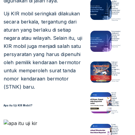
digunakan di jalan raya.
Jadwal
Withdrawal
(Penarikan
Dana)
Pasarind
Selama Libur
Uji KIR mobil seringkali dilakukan
Nyepi & Idul
Fitri 2026
By Ahmad Rizal |
secara berkala, tergantung dari
16 Mar 2026
aturan yang berlaku di setiap
Penyesuaian
Settlement
Selama Cuti
negara atau wilayah. Selain itu, uji
Bersama
Nyepi & Idul
Fitri 2026
KIR mobil juga menjadi salah satu
By Ahmad Rizal |
16 Mar 2026
persyaratan yang harus dipenuhi
oleh pemilik kendaraan bermotor
Februari
Hoki dari
Pasarind:
Sekali
untuk memperoleh surat tanda
Langganan,
Bonus
Bulanannya
Panjang
nomor kendaraan bermotor
By Ahmad Rizal
| 9 Feb 2026
(STNK) baru.
Parcel
Ulang
Tahun
Eksklusif
untuk
Pelanggan
Loyal Toko
Apa itu Uji KIR Mobil?
Mas Pantes
By Ahmad
Rizal | 27 Jan
2026
Promo
Wezata x
Bayarind:
Download
Aplikasi &
Dapatkan