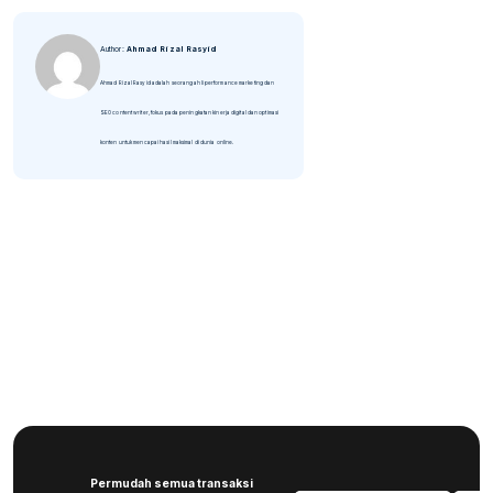
Author:
Ahmad Rizal Rasyid
Ahmad Rizal Rasyid adalah seorang ahli performance marketing dan
SEO content writer, fokus pada peningkatan kinerja digital dan optimasi
konten untuk mencapai hasil maksimal di dunia online.
Permudah semua transaksi