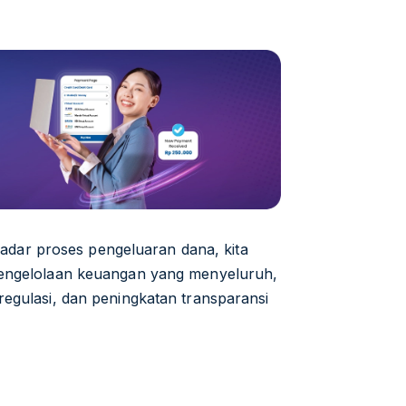
adar proses pengeluaran dana, kita
i pengelolaan keuangan yang menyeluruh,
 regulasi, dan peningkatan transparansi