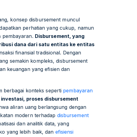
ang, konsep disbursement muncul
endapatkan perhatian yang cukup, namun
an pembayaran.
Disbursement, yang
busi dana dari satu entitas ke entitas
saksi finansial tradisional. Dengan
ang semakin kompleks, disbursement
aan keuangan yang efisien dan
am berbagai konteks seperti
pembayaran
 investasi, proses disbursement
wa aliran uang berlangsung dengan
dekatan modern terhadap
disbursement
tisasi dan analitik data, yang
ko yang lebih baik, dan
efisiensi