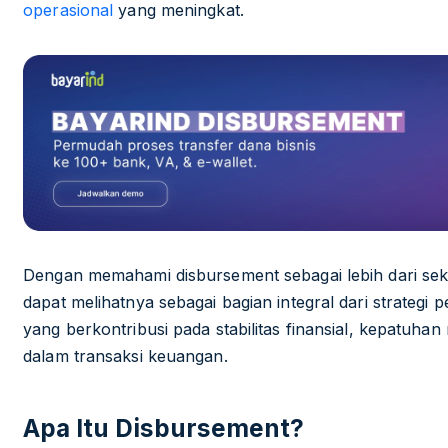
operasional
yang meningkat.
Dengan memahami disbursement sebagai lebih dari sek
dapat melihatnya sebagai bagian integral dari strateg
yang berkontribusi pada stabilitas finansial, kepatuhan
dalam transaksi keuangan.
Apa Itu Disbursement?