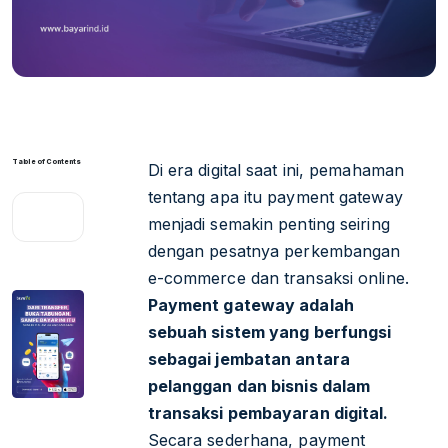
Table of Contents
Di era digital saat ini, pemahaman
tentang apa itu payment gateway
menjadi semakin penting seiring
dengan pesatnya perkembangan
e-commerce dan transaksi online.
Payment gateway adalah
sebuah sistem yang berfungsi
sebagai jembatan antara
pelanggan dan bisnis dalam
transaksi pembayaran digital.
Secara sederhana, payment