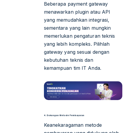
Beberapa payment gateway
menawarkan plugin atau API
yang memudahkan integrasi,
sementara yang lain mungkin
memerlukan pengaturan teknis
yang lebih kompleks. Pilihlah
gateway yang sesuai dengan
kebutuhan teknis dan
kemampuan tim IT Anda.
4. Dukungan Metode Pembayaran
Keanekaragaman metode