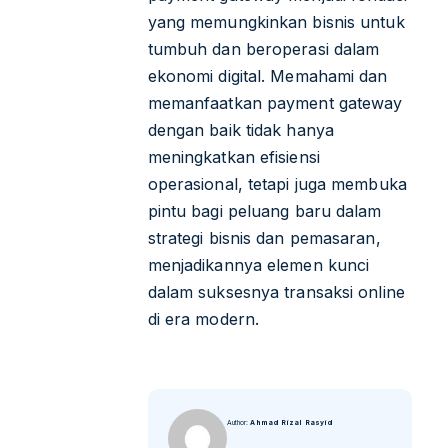
yang memungkinkan bisnis untuk
tumbuh dan beroperasi dalam
ekonomi digital. Memahami dan
memanfaatkan payment gateway
dengan baik tidak hanya
meningkatkan efisiensi
operasional, tetapi juga membuka
pintu bagi peluang baru dalam
strategi bisnis dan pemasaran,
menjadikannya elemen kunci
dalam suksesnya transaksi online
di era modern.
Author:
Ahmad Rizal Rasyid