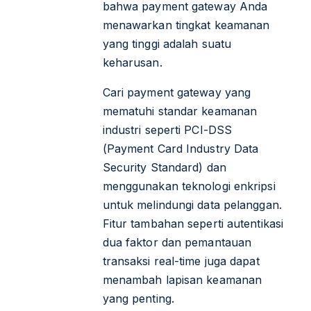
bahwa payment gateway Anda
menawarkan tingkat keamanan
yang tinggi adalah suatu
keharusan.
Cari payment gateway yang
mematuhi standar keamanan
industri seperti PCI-DSS
(Payment Card Industry Data
Security Standard) dan
menggunakan teknologi enkripsi
untuk melindungi data pelanggan.
Fitur tambahan seperti autentikasi
dua faktor dan pemantauan
transaksi real-time juga dapat
menambah lapisan keamanan
yang penting.