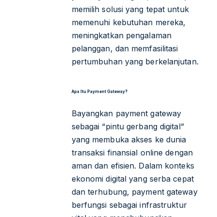
memilih solusi yang tepat untuk
memenuhi kebutuhan mereka,
meningkatkan pengalaman
pelanggan, dan memfasilitasi
pertumbuhan yang berkelanjutan.
Apa Itu Payment Gateway?
Bayangkan payment gateway
sebagai “pintu gerbang digital”
yang membuka akses ke dunia
transaksi finansial online dengan
aman dan efisien. Dalam konteks
ekonomi digital yang serba cepat
dan terhubung, payment gateway
berfungsi sebagai infrastruktur