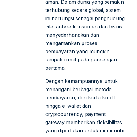
aman. Dalam dunia yang semakin
terhubung secara global, sistem
ini berfungsi sebagai penghubung
vital antara konsumen dan bisnis,
menyederhanakan dan
mengamankan proses
pembayaran yang mungkin
tampak rumit pada pandangan
pertama.
Dengan kemampuannya untuk
menangani berbagai metode
pembayaran, dari kartu kredit
hingga e-wallet dan
cryptocurrency, payment
gateway memberikan fleksibilitas
yang diperlukan untuk memenuhi