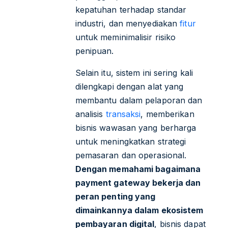
kepatuhan terhadap standar
industri, dan menyediakan
fitur
untuk meminimalisir risiko
penipuan.
Selain itu, sistem ini sering kali
dilengkapi dengan alat yang
membantu dalam pelaporan dan
analisis
transaksi
, memberikan
bisnis wawasan yang berharga
untuk meningkatkan strategi
pemasaran dan operasional.
Dengan memahami bagaimana
payment gateway bekerja dan
peran penting yang
dimainkannya dalam ekosistem
pembayaran digital
, bisnis dapat